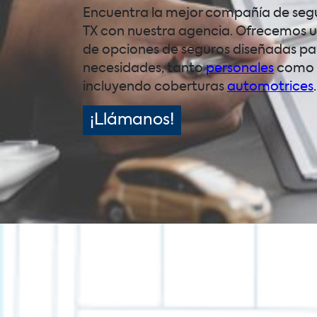
Encuentra la mejor compañía de segu
TX con nuestra agencia. Ofrecemos 
de opciones de seguros diseñadas par
necesidades, tanto
personales
como
incluyendo coberturas
automotrices
.
¡Llámanos!