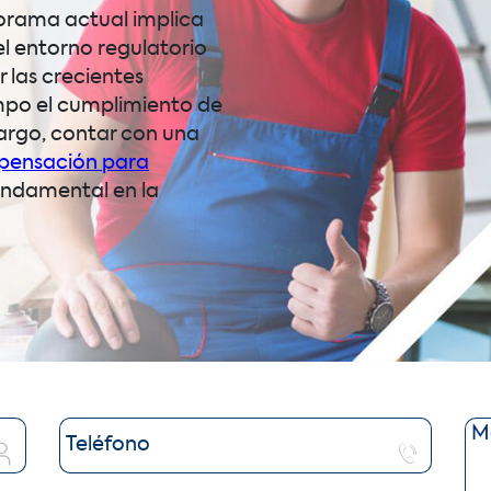
orama actual implica
el entorno regulatorio
 las crecientes
mpo el cumplimiento de
argo, contar con una
pensación para
ndamental en la