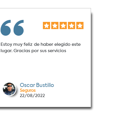
Estoy muy feliz de haber elegido este
Muy bue
lugar. Gracias por sus servicios
aseguranz
mejor of
lugar son
Oscar Bustillo
Seguros
M
22/08/2022
1