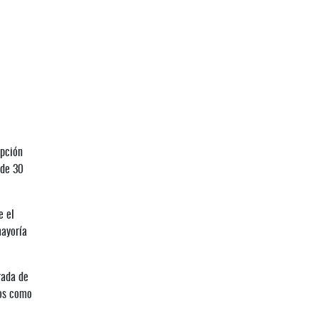
upción
 de 30
e el
mayoría
rada de
tos como