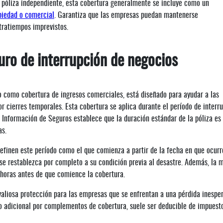
a póliza independiente, esta cobertura generalmente se incluye como un
piedad o comercial
. Garantiza que las empresas puedan mantenerse
tratiempos imprevistos.
uro de interrupción de negocios
o como cobertura de ingresos comerciales, está diseñado para ayudar a las
r cierres temporales. Esta cobertura se aplica durante el período de interr
de Información de Seguros establece que la duración estándar de la póliza es
as.
 definen este período como el que comienza a partir de la fecha en que ocurr
se restablezca por completo a su condición previa al desastre. Además, la 
 horas antes de que comience la cobertura.
 valiosa protección para las empresas que se enfrentan a una pérdida inespe
sto adicional por complementos de cobertura, suele ser deducible de impues