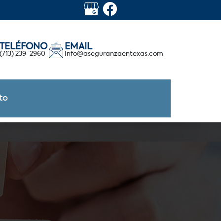
TELÉFONO
EMAIL
(713) 239-2960
Info@aseguranzaentexas.com
to