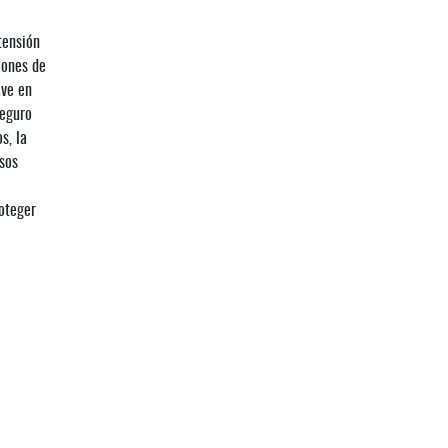
tensión
iones de
ave en
seguro
s, la
esos
oteger