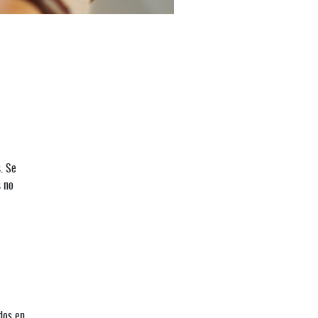
. Se
s no
dos en