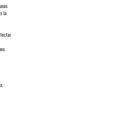
gunas
s la
afectar
nos
s.