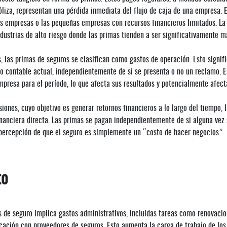
óliza, representan una pérdida inmediata del flujo de caja de una empresa. 
as empresas o las pequeñas empresas con recursos financieros limitados. La
ustrias de alto riesgo donde las primas tienden a ser significativamente m
, las primas de seguros se clasifican como gastos de operación. Esto signif
do contable actual, independientemente de si se presenta o no un reclamo. E
presa para el período, lo que afecta sus resultados y potencialmente afect
siones, cuyo objetivo es generar retornos financieros a lo largo del tiempo, 
nanciera directa. Las primas se pagan independientemente de si alguna vez 
a percepción de que el seguro es simplemente un “costo de hacer negocios”
to
as de seguro implica gastos administrativos, incluidas tareas como renovaci
cación con proveedores de seguros. Esto aumenta la carga de trabajo de los