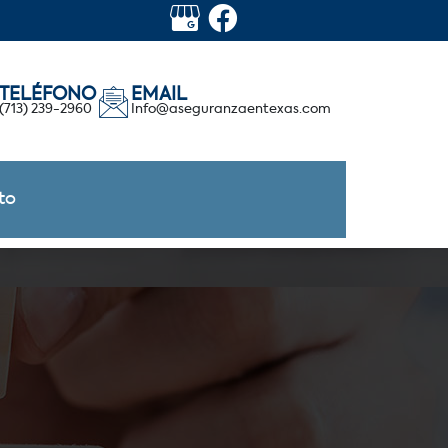
TELÉFONO
EMAIL
(713) 239-2960
Info@aseguranzaentexas.com
to