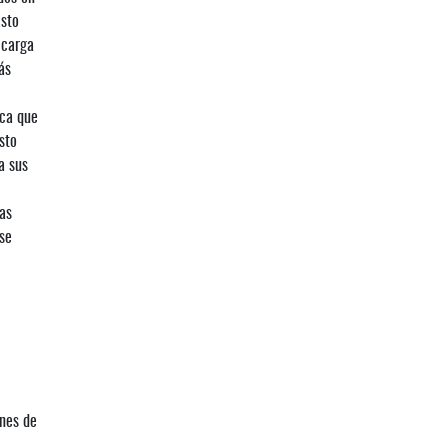
Esto
 carga
ás
ica que
sto
a sus
las
se
ones de