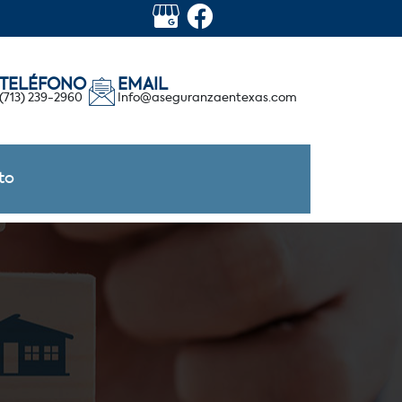
TELÉFONO
EMAIL
(713) 239-2960
Info@aseguranzaentexas.com
to