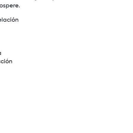
ospere.
elación
a
ción