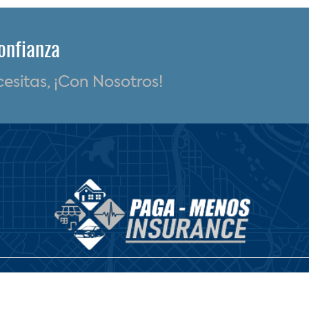
onfianza
sitas, ¡Con Nosotros!
exas
TELÉFONO