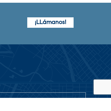
¡LLámanos!
EMAIL