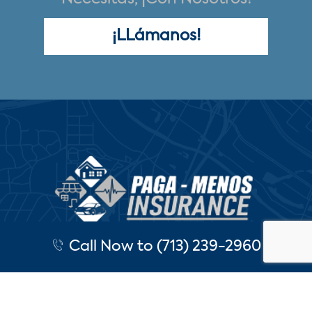
¡LLámanos!
Call Now to (713) 239-2960
UBICACIÓN
Cubrimos todo el Estado de Texas
5901 Bellaire Blvd Ste C, Houston, TX
77081